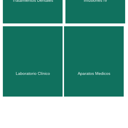
Tratamientos Dentales
Infusiones IV
Aprende más
Aprende más
Laboratorio Clínico
Aparatos Medicos